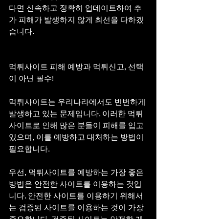
다면 신속하고 정확히 업데이트하여 추
가 피해가 발생하지 않게 최선을 다하겠
습니다.
먹튀사이트 피해 예방과 먹튀신고, 선택
이 아닌 필수!
먹튀사이트는 우리나라에서도 빈번하게 
발생하고 있는 문제입니다. 이러한 먹튀
사이트로 인해 많은 분들이 피해를 입고 
있으며, 이를 예방하고 대처하는 방법이 
필요합니다. 
우선, 먹튀사이트를 예방하는 가장 좋은 
방법은 안전한 사이트를 이용하는 것입
니다. 안전한 사이트를 이용하기 위해서
는 검증된 사이트를 이용하는 것이 가장 