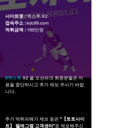
사이트명 :
 엑스투 X2
접속주소 : 
kdc99.com
먹튀금액 :
 160만원
#엑스투
 X2 을 오션파크 회원분들은 이
용을 중단하시고 추가 제보 주시기 바랍
니다.
추가 먹튀피해가 제보 등은 
"【토토사이
트】 텔레그램 고객센터"
로 제보해주신