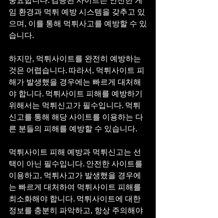
중요합니다. 검증된 사이트는 안전한 게
임 환경과 먹튀 예방 시스템을 갖추고 있
으며, 이를 통해 먹튀사고를 예방할 수 있
습니다.
하지만, 먹튀사이트를 완전히 예방하는 
것은 어렵습니다. 따라서, 먹튀사이트 피
해가 발생했을 경우에는 빠르게 대처해
야 합니다. 먹튀사이트 피해를 예방하기 
위해서는 먹튀신고가 필수입니다. 먹튀
신고를 통해 해당 사이트를 이용하는 다
른 분들의 피해를 예방할 수 있습니다.
먹튀사이트 피해 예방과 먹튀신고는 선
택이 아닌 필수입니다. 안전한 사이트를 
이용하고, 먹튀사고가 발생했을 경우에
는 빠르게 대처하여 먹튀사이트 피해를 
최소화해야 합니다. 먹튀사이트에 대한 
정보를 충분히 파악하고, 항상 주의해야 