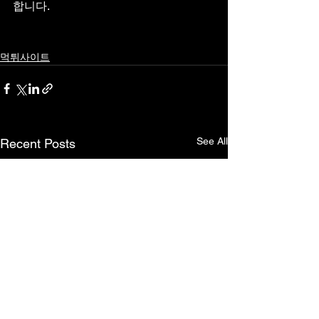
합니다.
먹튀사이트
See All
Recent Posts