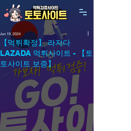
Jun 19, 2024
【먹튀확정】 라자다
LAZADA 먹튀사이트 - 【토
토사이트 보증】