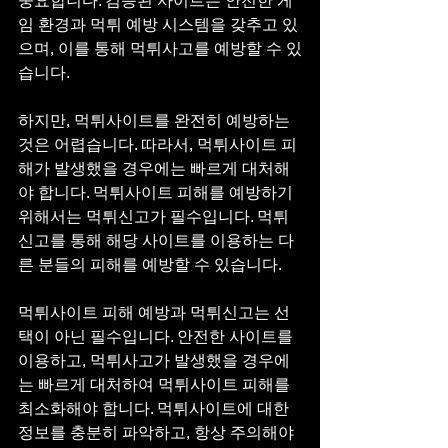
중요합니다. 검증된 사이트는 안전한 게
임 환경과 먹튀 예방 시스템을 갖추고 있
으며, 이를 통해 먹튀사고를 예방할 수 있
습니다.
하지만, 먹튀사이트를 완전히 예방하는 
것은 어렵습니다. 따라서, 먹튀사이트 피
해가 발생했을 경우에는 빠르게 대처해
야 합니다. 먹튀사이트 피해를 예방하기 
위해서는 먹튀신고가 필수입니다. 먹튀
신고를 통해 해당 사이트를 이용하는 다
른 분들의 피해를 예방할 수 있습니다.
먹튀사이트 피해 예방과 먹튀신고는 선
택이 아닌 필수입니다. 안전한 사이트를 
이용하고, 먹튀사고가 발생했을 경우에
는 빠르게 대처하여 먹튀사이트 피해를 
최소화해야 합니다. 먹튀사이트에 대한 
정보를 충분히 파악하고, 항상 주의해야 