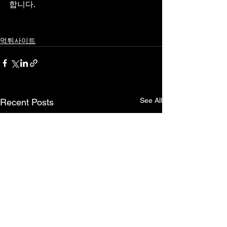
합니다.
먹튀사이트
See All
Recent Posts