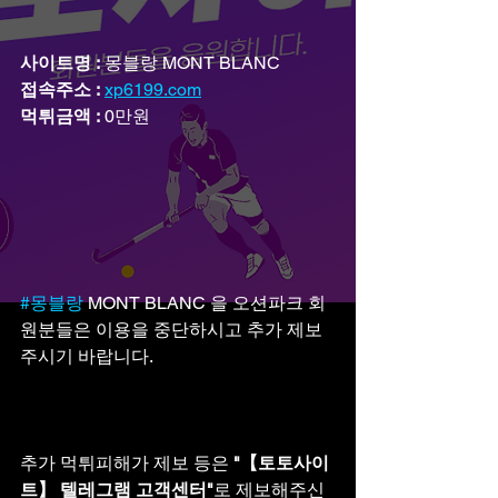
사이트명 :
 몽블랑 MONT BLANC
접속주소 :
xp6199.com
먹튀금액 :
 0만원
#몽블랑
 MONT BLANC 을 오션파크 회
원분들은 이용을 중단하시고 추가 제보 
주시기 바랍니다.
추가 먹튀피해가 제보 등은 
"【토토사이
트】 텔레그램 고객센터"
로 제보해주신