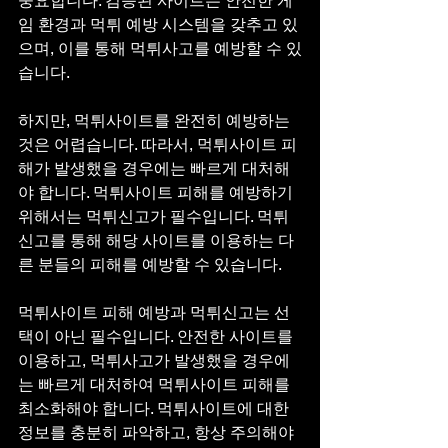
중요합니다. 검증된 사이트는 안전한 게
임 환경과 먹튀 예방 시스템을 갖추고 있
으며, 이를 통해 먹튀사고를 예방할 수 있
습니다.
하지만, 먹튀사이트를 완전히 예방하는 
것은 어렵습니다. 따라서, 먹튀사이트 피
해가 발생했을 경우에는 빠르게 대처해
야 합니다. 먹튀사이트 피해를 예방하기 
위해서는 먹튀신고가 필수입니다. 먹튀
신고를 통해 해당 사이트를 이용하는 다
른 분들의 피해를 예방할 수 있습니다.
먹튀사이트 피해 예방과 먹튀신고는 선
택이 아닌 필수입니다. 안전한 사이트를 
이용하고, 먹튀사고가 발생했을 경우에
는 빠르게 대처하여 먹튀사이트 피해를 
최소화해야 합니다. 먹튀사이트에 대한 
정보를 충분히 파악하고, 항상 주의해야 