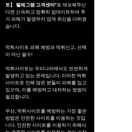
트】 텔레그램 고객센터"
로 제보해주신
다면 신속하고 정확히 업데이트하여 추
가 피해가 발생하지 않게 최선을 다하겠
습니다.
먹튀사이트 피해 예방과 먹튀신고, 선택
이 아닌 필수!
먹튀사이트는 우리나라에서도 빈번하게 
발생하고 있는 문제입니다. 이러한 먹튀
사이트로 인해 많은 분들이 피해를 입고 
있으며, 이를 예방하고 대처하는 방법이 
필요합니다. 
우선, 먹튀사이트를 예방하는 가장 좋은 
방법은 안전한 사이트를 이용하는 것입
니다. 안전한 사이트를 이용하기 위해서