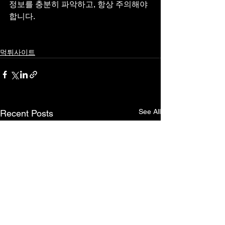
정보를 충분히 파악하고, 항상 주의해야 
합니다.
먹튀사이트
See All
Recent Posts