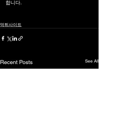
합니다.
먹튀사이트
See All
Recent Posts