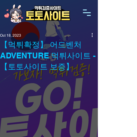
Oct 18, 2023
【먹튀확정】 어드벤처
ADVENTURE 먹튀사이트 -
【토토사이트 보증】