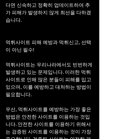
다면 신속하고 정확히 업데이트하여 추
가 피해가 발생하지 않게 최선을 다하겠
습니다.
먹튀사이트 피해 예방과 먹튀신고, 선택
이 아닌 필수!
먹튀사이트는 우리나라에서도 빈번하게 
발생하고 있는 문제입니다. 이러한 먹튀
사이트로 인해 많은 분들이 피해를 입고 
있으며, 이를 예방하고 대처하는 방법이 
필요합니다. 
우선, 먹튀사이트를 예방하는 가장 좋은 
방법은 안전한 사이트를 이용하는 것입
니다. 안전한 사이트를 이용하기 위해서
는 검증된 사이트를 이용하는 것이 가장 