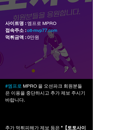
사이트명 :
 엠프로 MPRO
접속주소 : 
ott-mvp77.com
먹튀금액 :
 0만원
#엠프로
 MPRO 을 오션파크 회원분들
은 이용을 중단하시고 추가 제보 주시기 
바랍니다.
추가 먹튀피해가 제보 등은 
"【토토사이