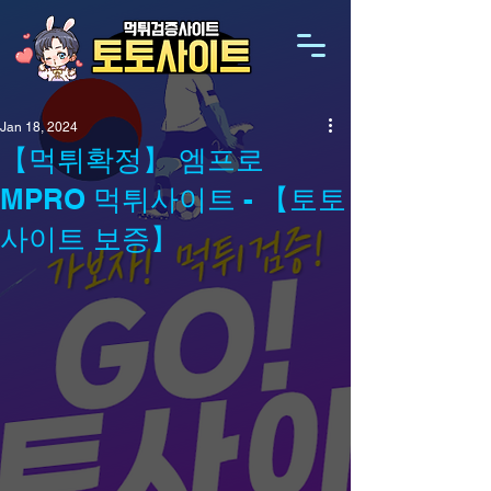
Jan 18, 2024
【먹튀확정】 엠프로
MPRO 먹튀사이트 - 【토토
사이트 보증】