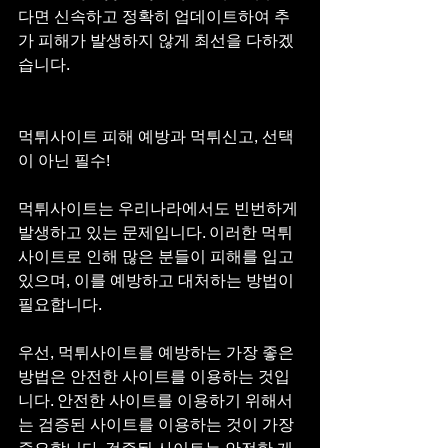
다면 신속하고 정확히 업데이트하여 추
가 피해가 발생하지 않게 최선을 다하겠
습니다.
먹튀사이트 피해 예방과 먹튀신고, 선택
이 아닌 필수!
먹튀사이트는 우리나라에서도 빈번하게 
발생하고 있는 문제입니다. 이러한 먹튀
사이트로 인해 많은 분들이 피해를 입고 
있으며, 이를 예방하고 대처하는 방법이 
필요합니다. 
우선, 먹튀사이트를 예방하는 가장 좋은 
방법은 안전한 사이트를 이용하는 것입
니다. 안전한 사이트를 이용하기 위해서
는 검증된 사이트를 이용하는 것이 가장 