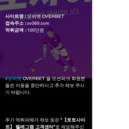
사이트명 :
 오버벳 OVERBET
접속주소 : 
ov369.com
먹튀금액 :
 100만원
#오버벳
 OVERBET 을 오션파크 회원분
들은 이용을 중단하시고 추가 제보 주시
기 바랍니다.
추가 먹튀피해가 제보 등은 
"【토토사이
트】 텔레그램 고객센터"
로 제보해주신