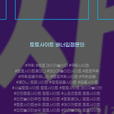
토토사이트 배너입점문의
#먹튀 #토토 메이저놀이터 #먹튀사이트
【먹튀확정】 이시스 먹튀사
【먹
#토토사이트꽁머니 #메이저놀이터사이트 #토토먹튀
이트 - 【토토사이트 보증】
BE
#먹튀검증커뮤니티 #토토먹튀사이트 #먹튀검증
트 
#꽁머니 토토사이트 #토토검증사이트 #검증사이트
#사설토토사이트 토토사이트 #토토사이트 메이저놀이터
#안전토토사이트 토토사이트 #스포츠토토 토토사이트
#안전놀이터추천 토토사이트 #토토꽁머니 토토사이트
#토토사이트순위 토토사이트 #메이저토토 토토사이트
#안전놀이터순위 토토사이트 #안전놀이터 토토사이트