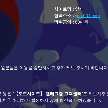
사이트명 :
 잎새
접속주소 :
yps-001.com
먹튀금액 :
 80만원
회원분들은 이용을 중단하시고 추가 제보 주시기 바랍니다
 등은 
"【토토사이트】 텔레그램 고객센터"
로 제보해주
여 추가 피해가 발생하지 않게 최선을 다하겠습니다.