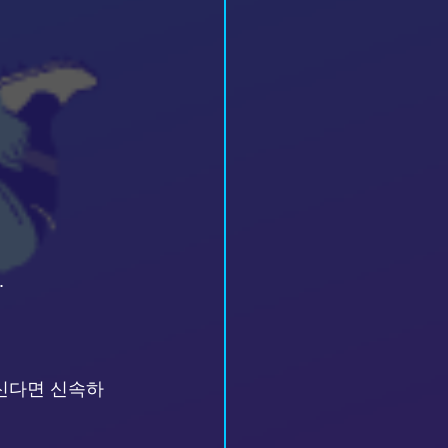
.
신다면 신속하