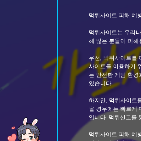
먹튀사이트 피해 예방
먹튀사이트는 우리나
해 많은 분들이 피해
우선, 먹튀사이트를 
사이트를 이용하기 위
는 안전한 게임 환경
있습니다.
하지만, 먹튀사이트를
을 경우에는 빠르게 
입니다. 먹튀신고를 
먹튀사이트 피해 예방