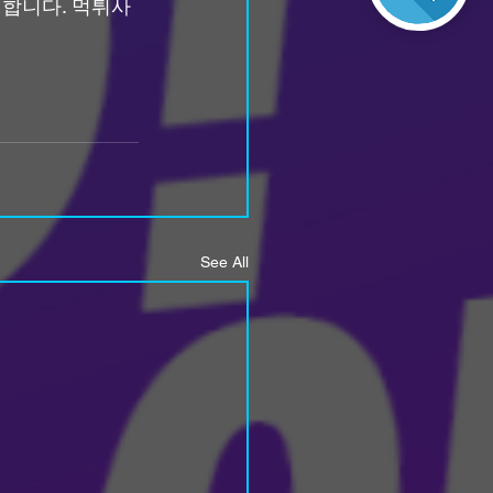
합니다. 먹튀사
See All