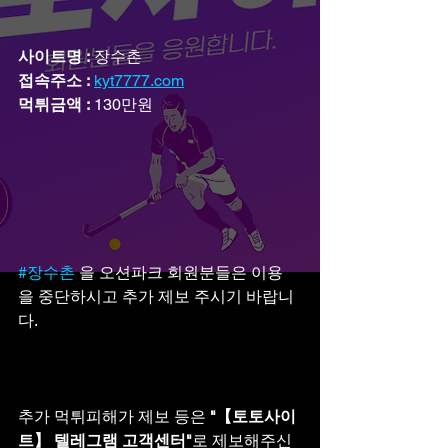
사이트명 :
 장수촌
접속주소 :
kyt7777.com
먹튀금액 :
 130만원
#장수촌
 을 오션파크 회원분들은 이용
을 중단하시고 추가 제보 주시기 바랍니
다.
추가 먹튀피해가 제보 등은 
"【토토사이
트】 텔레그램 고객센터"
로 제보해주신