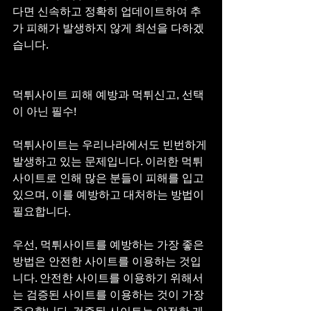
다면 신속하고 정확히 업데이트하여 추
가 피해가 발생하지 않게 최선을 다하겠
습니다.
먹튀사이트 피해 예방과 먹튀신고, 선택
이 아닌 필수!
먹튀사이트는 우리나라에서도 빈번하게 
발생하고 있는 문제입니다. 이러한 먹튀
사이트로 인해 많은 분들이 피해를 입고 
있으며, 이를 예방하고 대처하는 방법이 
필요합니다. 
우선, 먹튀사이트를 예방하는 가장 좋은 
방법은 안전한 사이트를 이용하는 것입
니다. 안전한 사이트를 이용하기 위해서
는 검증된 사이트를 이용하는 것이 가장 