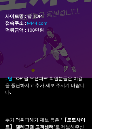
사이트명 :
 탑 TOP
접속주소 :
t-444.com
먹튀금액 :
 108만원
#탑
 TOP 을 오션파크 회원분들은 이용
을 중단하시고 추가 제보 주시기 바랍니
다.
추가 먹튀피해가 제보 등은 
"【토토사이
트】 텔레그램 고객센터"
로 제보해주신