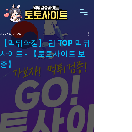
Jun 14, 2024
【먹튀확정】 탑 TOP 먹튀
사이트 - 【토토사이트 보
증】