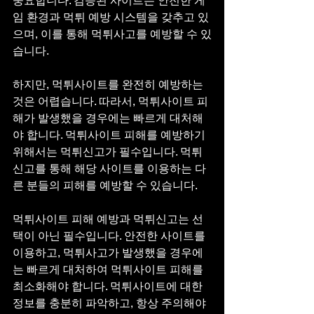
중요합니다. 검증된 사이트는 안전한 게
임 환경과 먹튀 예방 시스템을 갖추고 있
으며, 이를 통해 먹튀사고를 예방할 수 있
습니다.
하지만, 먹튀사이트를 완전히 예방하는 
것은 어렵습니다. 따라서, 먹튀사이트 피
해가 발생했을 경우에는 빠르게 대처해
야 합니다. 먹튀사이트 피해를 예방하기 
위해서는 먹튀신고가 필수입니다. 먹튀
신고를 통해 해당 사이트를 이용하는 다
른 분들의 피해를 예방할 수 있습니다.
먹튀사이트 피해 예방과 먹튀신고는 선
택이 아닌 필수입니다. 안전한 사이트를 
이용하고, 먹튀사고가 발생했을 경우에
는 빠르게 대처하여 먹튀사이트 피해를 
최소화해야 합니다. 먹튀사이트에 대한 
정보를 충분히 파악하고, 항상 주의해야 