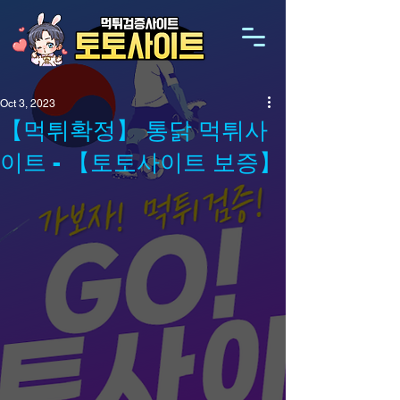
Oct 3, 2023
【먹튀확정】 통닭 먹튀사
이트 - 【토토사이트 보증】