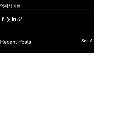
먹튀사이트
See All
Recent Posts