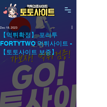
Dec 18, 2023
【먹튀확정】 포리투
FORTYTWO 먹튀사이트 -
【토토사이트 보증】