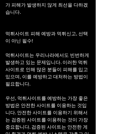
가 피해가 발생하지 않게 최선을 다하겠
습니다.
먹튀사이트 피해 예방과 먹튀신고, 선택
이 아닌 필수!
먹튀사이트는 우리나라에서도 빈번하게 
발생하고 있는 문제입니다. 이러한 먹튀
사이트로 인해 많은 분들이 피해를 입고 
있으며, 이를 예방하고 대처하는 방법이 
필요합니다. 
우선, 먹튀사이트를 예방하는 가장 좋은 
방법은 안전한 사이트를 이용하는 것입
니다. 안전한 사이트를 이용하기 위해서
는 검증된 사이트를 이용하는 것이 가장 
중요합니다. 검증된 사이트는 안전한 게