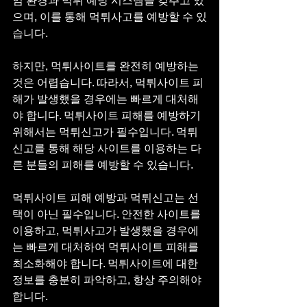
임 환경과 먹튀 예방 시스템을 갖추고 있
으며, 이를 통해 먹튀사고를 예방할 수 있
습니다.
하지만, 먹튀사이트를 완전히 예방하는 
것은 어렵습니다. 따라서, 먹튀사이트 피
해가 발생했을 경우에는 빠르게 대처해
야 합니다. 먹튀사이트 피해를 예방하기 
위해서는 먹튀신고가 필수입니다. 먹튀
신고를 통해 해당 사이트를 이용하는 다
른 분들의 피해를 예방할 수 있습니다.
먹튀사이트 피해 예방과 먹튀신고는 선
택이 아닌 필수입니다. 안전한 사이트를 
이용하고, 먹튀사고가 발생했을 경우에
는 빠르게 대처하여 먹튀사이트 피해를 
최소화해야 합니다. 먹튀사이트에 대한 
정보를 충분히 파악하고, 항상 주의해야 
합니다.