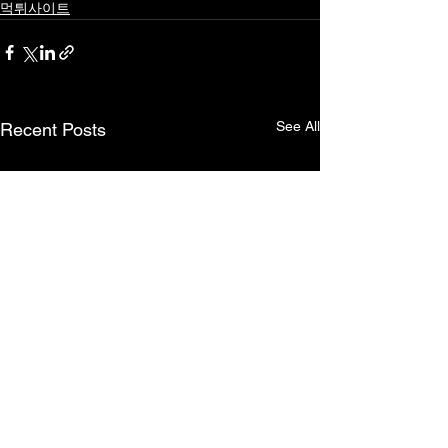
먹튀사이트
See All
Recent Posts