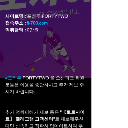
사이트명 :
 포리투 FORTYTWO
접속주소 : 
ft-700.
com
먹튀금액 :
 0만원
#포리투
 FORTYTWO 을 오션파크 회원
분들은 이용을 중단하시고 추가 제보 주
시기 바랍니다.
추가 먹튀피해가 제보 등은 
"【토토사이
트】 텔레그램 고객센터"
로 제보해주신
다면 신속하고 정확히 업데이트하여 추