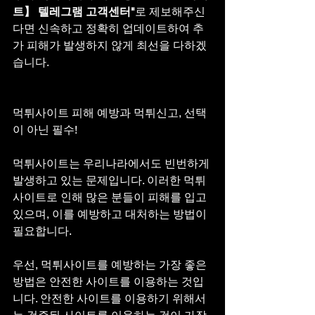
트】 텔레그램 고객센터"
로 제보해주신
다면 신속하고 정확히 업데이트하여 추
가 피해가 발생하지 않게 최선을 다하겠
습니다.
먹튀사이트 피해 예방과 먹튀신고, 선택
이 아닌 필수!
먹튀사이트는 우리나라에서도 빈번하게 
발생하고 있는 문제입니다. 이러한 먹튀
사이트로 인해 많은 분들이 피해를 입고 
있으며, 이를 예방하고 대처하는 방법이 
필요합니다. 
우선, 먹튀사이트를 예방하는 가장 좋은 
방법은 안전한 사이트를 이용하는 것입
니다. 안전한 사이트를 이용하기 위해서