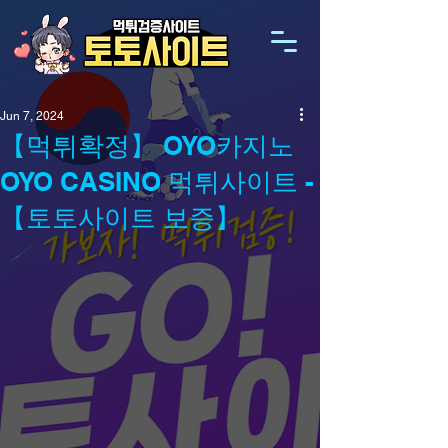
Jun 7, 2024
【먹튀확정】 OYO카지노
OYO CASINO 먹튀사이트 -
【토토사이트 보증】