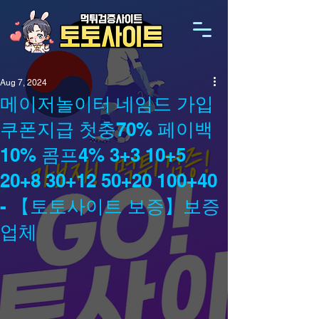
Aug 7, 2024
메이저놀이터 네임드 가입
쿠폰지급 첫충70% 페이백
10% 콤프4% 3+3 10+5
20+8 30+12 50+20 100+40
- 【토토사이트 보증】보증
업체